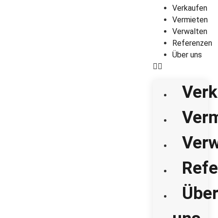
Verkaufen
Vermieten
Verwalten
Referenzen
Über uns
Verk
Verm
Verw
Refe
Übe